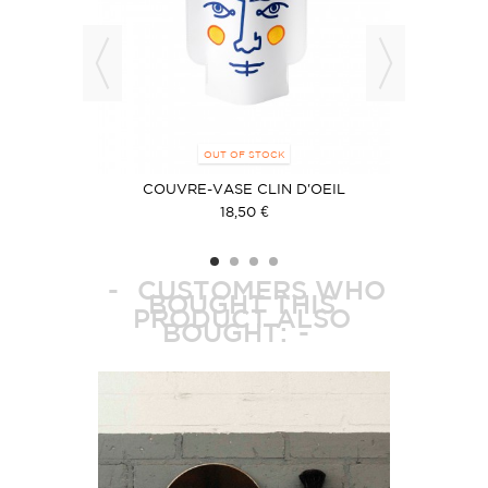
OUT OF STOCK
COUVRE-VASE CLIN D'OEIL
CO
18,50 €
CUSTOMERS WHO
BOUGHT THIS
PRODUCT ALSO
BOUGHT: