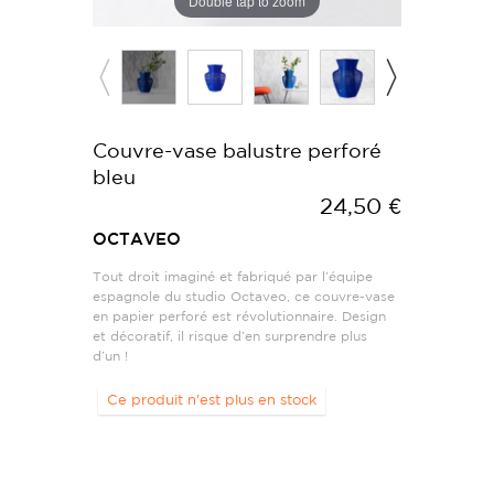
Double tap to zoom
Couvre-vase balustre perforé
bleu
24,50 €
OCTAVEO
Tout droit imaginé et fabriqué par l’équipe
espagnole du studio Octaveo, ce couvre-vase
en papier perforé est révolutionnaire. Design
et décoratif, il risque d’en surprendre plus
d’un !
Ce produit n'est plus en stock