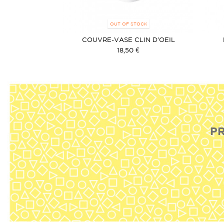
OUT OF STOCK
 CUBISTE
COUVRE-VASE CLIN D'OEIL
€
18,50 €
PR