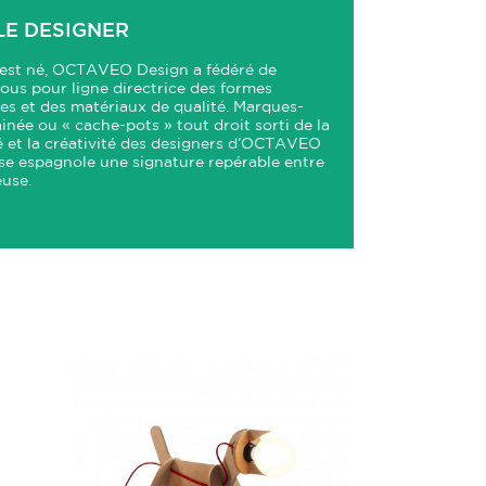
LE DESIGNER
 est né, OCTAVEO Design a fédéré de
us pour ligne directrice des formes
es et des matériaux de qualité. Marques-
inée ou « cache-pots » tout droit sorti de la
ité et la créativité des designers d’OCTAVEO
ise espagnole une signature repérable entre
euse.