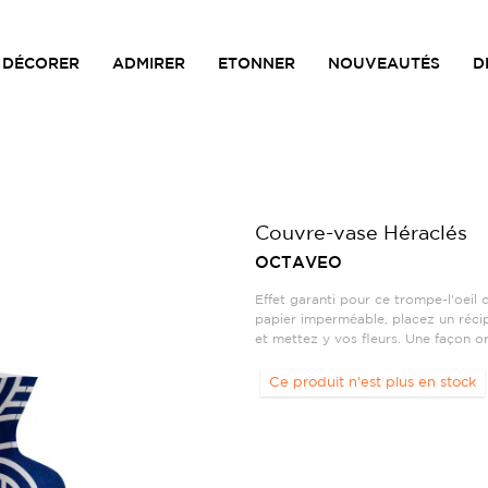
DÉCORER
ADMIRER
ETONNER
NOUVEAUTÉS
D
Couvre-vase Héraclés
OCTAVEO
Effet garanti pour ce trompe-l'oeil 
papier imperméable, placez un récip
et mettez y vos fleurs. Une façon o
Ce produit n'est plus en stock