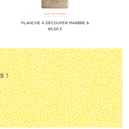
OUT OF STOCK
PLANCHE À DÉCOUPER MARBRE &
GRAND POT C
BOIS
65,00 €
S !