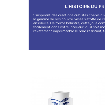
L'HISTOIRE DU P
S’inspirant des créations cubistes chères à 
la gamme de nos couvre-vases s’étoffe de c
ensoleillé. De forme balustre, cette jolie co
facilement dans votre intérieur, qu’il soit m
revêtement imperméable le rend résistant, ta