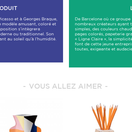
RODUIT
Picasso et à Georges Braque,
De Barcelone où ce groupe
e modèle amusant, coloré et
nombreux créateurs ayant to
mposition s’intègrera
simples, des couleurs chaud
oderne ou traditionnel. Son
pages colorés, papeterie gra
nt au soleil qu’à l’humidité.
« Ligne Claire », la simplic
font de cette jeune entrepr
toutes, exigeante et audaci
VOUS ALLEZ AIMER