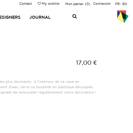
Contact
My wishlist
Connexion
Mon panier
0
FR
EN
ESIGNERS
JOURNAL
17,00 €
des plus étonnants. A l'intérieur de ce vase en
ient d'eau, verre ou bouteille en plastique découpée,
riginale de renouveler régulièrement votre décoration !