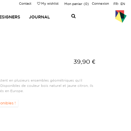
Contact
My wishlist
Connexion
Mon panier
0
FR
EN
ESIGNERS
JOURNAL
39,90 €
tent en plusieurs ensembles géométriques qu'il
Disponibles de couleur bois naturel et jaune citron, ils
ués en Europe.
onibles !