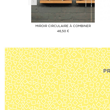
TROMPE L'OEIL
MIROIR CIRCULAIRE À COMBINER
€
46,50 €
PR