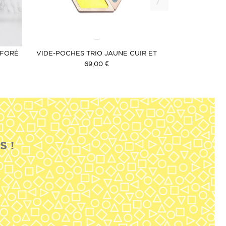
RFORÉ
VIDE-POCHES TRIO JAUNE CUIR ET
DESSOUS DE V
BOIS
69,00 €
S !