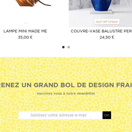
OUT OF STOCK
LAMPE MINI MADE ME
COUVRE-VASE BALUSTRE PE
BLEU
35,00 €
24,50 €
ENEZ UN GRAND BOL DE DESIGN FRAI
Inscrivez vous à notre newsletter
OK