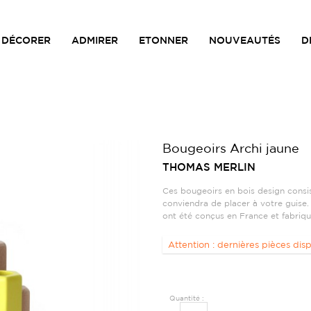
DÉCORER
ADMIRER
ETONNER
NOUVEAUTÉS
D
Bougeoirs Archi jaune
THOMAS MERLIN
Ces bougeoirs en bois design consis
conviendra de placer à votre guise. 
ont été conçus en France et fabriq
Attention : dernières pièces disp
Quantité :