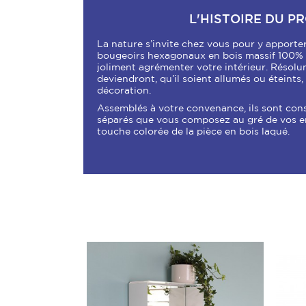
L'HISTOIRE DU P
La nature s’invite chez vous pour y apporte
bougeoirs hexagonaux en bois massif 100%
joliment agrémenter votre intérieur. Résolum
deviendront, qu’il soient allumés ou éteints,
décoration.
Assemblés à votre convenance, ils sont con
séparés que vous composez au gré de vos env
touche colorée de la pièce en bois laqué.