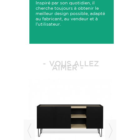
Inspiré par son quotidien, il
cherche toujours à obtenir le
meilleur design possible, adapté
au fabricant, au vendeur et à
l'utilisateur.
VOUS ALLEZ
AIMER