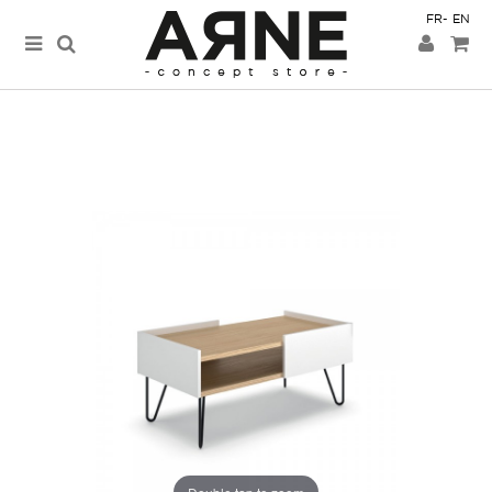
FR
EN