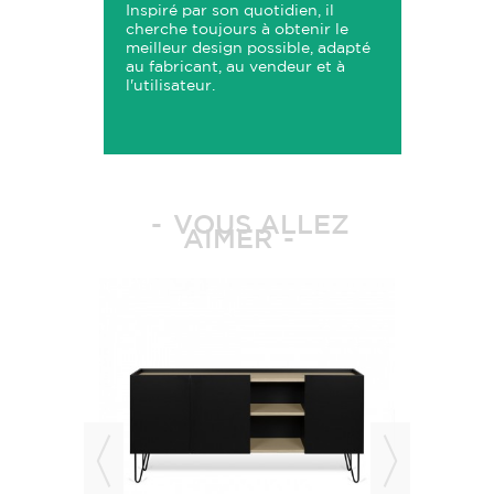
Inspiré par son quotidien, il
cherche toujours à obtenir le
meilleur design possible, adapté
au fabricant, au vendeur et à
l'utilisateur.
VOUS ALLEZ
AIMER