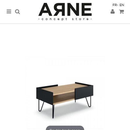
FR
EN