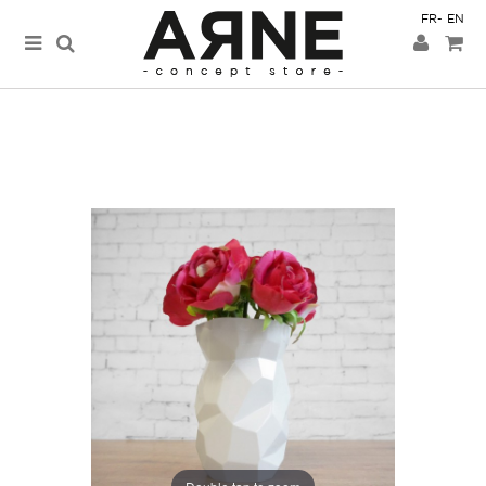
FR
EN