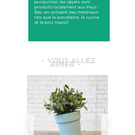
production, les objets sont
produits localement aux Pays-
Bas, en utilisant des matériaux
tels que la porcelaine, le cuivre
et le bois massif.
VOUS ALLEZ
AIMER