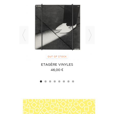
OUT OF STOCK
ETAGÈRE VINYLES
ET
46,00 €