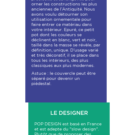
orner les constructions les plus
anciennes de l’Antiquité. Nous
avons voulu détourner son
utilisation ornementale pour
faire entrer ce matériau dans
votre intérieur. Epuré, ce petit
pot dont les couleurs se
déclinent en blanc, vert et noir,
taillé dans la masse se révèle, par
définition, unique. D’usage varié
et très décoratif, il se place dans
tous les intérieurs, des plus
classiques aux plus modernes.
Astuce : le couvercle peut être
séparé pour devenir un
piédestal.
LE DESIGNER
POP DESIGN est basé en France
et est adepte du "slow design".
Plutôt que de proposer des