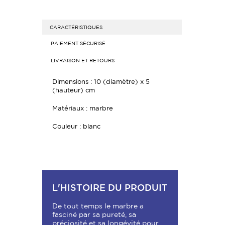
CARACTÉRISTIQUES
PAIEMENT SÉCURISÉ
LIVRAISON ET RETOURS
Dimensions :
10 (diamètre) x 5
(hauteur) cm
Matériaux : marbre
Couleur : blanc
L'HISTOIRE DU PRODUIT
De tout temps le marbre a
fasciné par sa pureté, sa
préciosité et sa longévité pour