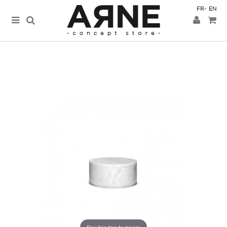
FR
EN