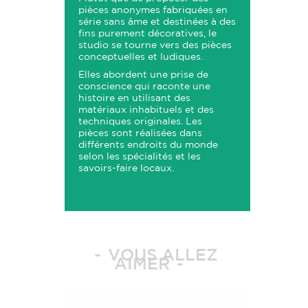
pièces anonymes fabriquées en
série sans âme et destinées à des
fins purement décoratives, le
studio se tourne vers des pièces
conceptuelles et ludiques.
Elles abordent une prise de
conscience qui raconte une
histoire en utilisant des
matériaux inhabituels et des
techniques originales. Les
pièces sont réalisées dans
différents endroits du monde
selon les spécialités et les
savoirs-faire locaux.
VOUS ALLEZ
AIMER