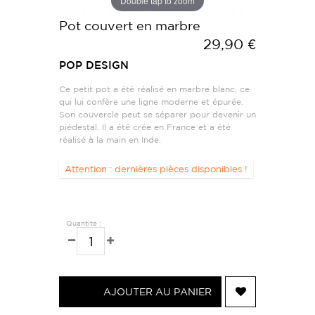
Double tap to zoom
Pot couvert en marbre
29,90 €
POP DESIGN
Ce petit pot a été réalisé en marbre blanc, ce
qui lui confère une ligne moderne et épurée.
Son couvercle peut se séparer pour devenir un
piédestal. Il a été crée en France et a été
réalisé à la main en Inde.
Attention : dernières pièces disponibles !
Quantité :
AJOUTER AU PANIER