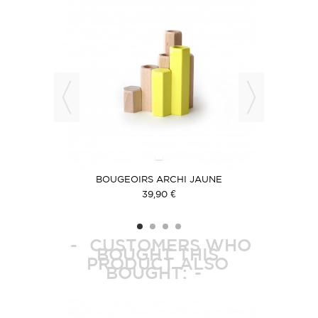
BOUGEOIRS ARCHI JAUNE
B
39,90 €
CUSTOMERS WHO
BOUGHT THIS
PRODUCT ALSO
BOUGHT: