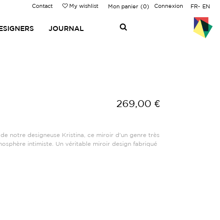
Contact
My wishlist
Connexion
Mon panier
0
FR
EN
ESIGNERS
JOURNAL
269,00 €
de notre designeuse Kristina, ce miroir d'un genre très
sphère intimiste. Un véritable miroir design fabriqué