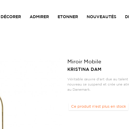
DÉCORER
ADMIRER
ETONNER
NOUVEAUTÉS
D
Miroir Mobile
KRISTINA DAM
Véritable œuvre d'art due au talent 
nouveau se suspend et crée une atmo
au Danemark.
Ce produit n'est plus en stock