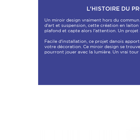
L'HISTOIRE DU P
Un miroir design vraiment hors du commun
d'art et suspension, cette création en laiton 
plafond et capte alors l'attention. Un proje
Facile d'installation, ce projet danois appor
votre décoration. Ce miroir design se trouv
pourront jouer avec la lumière. Un vrai tour