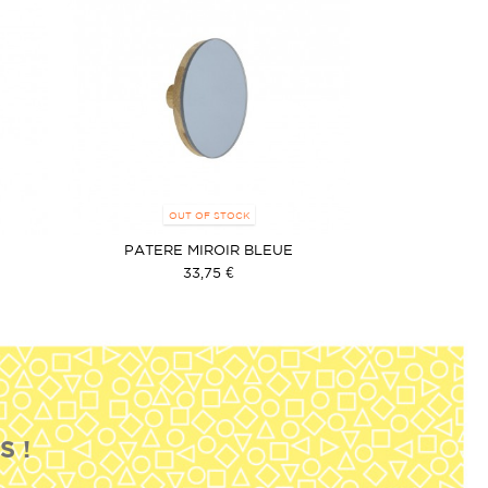
OUT OF STOCK
PATERE MIROIR BLEUE
33,75 €
S !