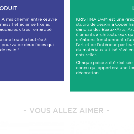
RODUIT
. A mis chemin entre œuvre
KRISTINA DAM est une graph
massif et acier se fixe au
studio de design à Copenhagu
t audacieux très remarqué.
danoise des Beaux-Arts, Arc
éléments architecturaux qui
te une touche feutrée à
créations fonctionnent d’une
e pourvu de deux faces qui
l‘art et de l’intérieur par le
 de main !
du matériaux utilisé révèle
naturelles.
Chaque pièce a été réalisée
conçu qui apportera une to
décoration.
VOUS ALLEZ AIMER