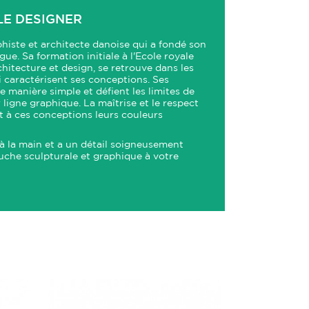
LE DESIGNER
iste et architecte danoise qui a fondé son
e. Sa formation initiale à l'Ecole royale
hitecture et design, se retrouve dans les
 caractérisent ses conceptions. Ses
 manière simple et défient les limites de
ur ligne graphique. La maîtrise et le respect
nt à ces conceptions leurs couleurs
 à la main et a un détail soigneusement
uche sculpturale et graphique à votre