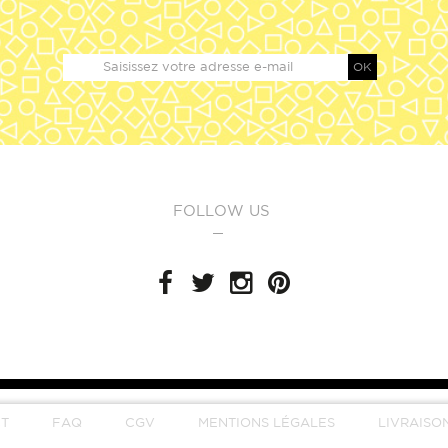
OK
FOLLOW US
T
FAQ
CGV
MENTIONS LÉGALES
LIVRAISO