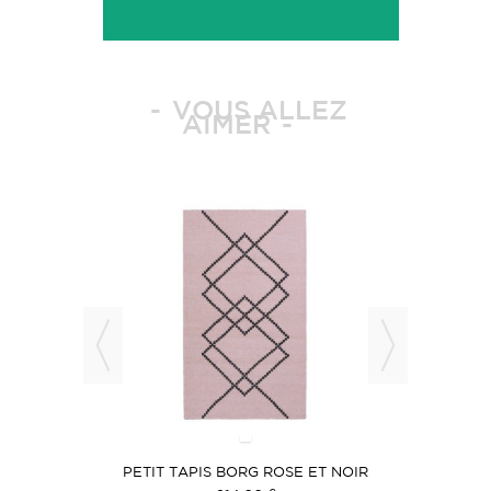
VOUS ALLEZ
AIMER
 ET NOIR
PETIT TAPIS BORG ROSE ET NOIR
PETIT 