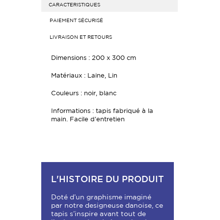
CARACTERISTIQUES
PAIEMENT SÉCURISÉ
LIVRAISON ET RETOURS
Dimensions : 200 x 300 cm
Matériaux : Laine, Lin
Couleurs : noir, blanc
Informations : tapis fabriqué à la
main. Facile d'entretien
L'HISTOIRE DU PRODUIT
Doté d’un graphisme imaginé
par notre designeuse danoise, ce
tapis s’inspire avant tout de