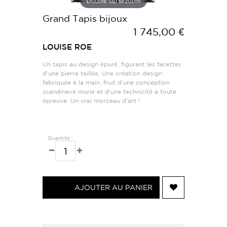
Double tap to zoom
Grand Tapis bijoux
1 745,00 €
LOUISE ROE
Un tapis au design épuré, figurant les facettes
d’une pierre taillée. Une création design
fabriquée à la main, fruit d’une conception
scandinave murie et d’une technicité a toute
épreuve. Un vrai morceau d’art !
Quantité :
AJOUTER AU PANIER