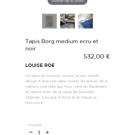
Double tap to zoom
Tapis Borg medium ecru et
noir
532,00 €
LOUISE ROE
Un tapis au toucher soyeux et aux motifs
design à disposer dans toutes les pièces de la
maison. Une idée qui nous vient du Danemark
et réalisé avec de la Laine de Nouvelle
Zélande…Lorsque le froid et le chaud se
rencontre !
Quantité :