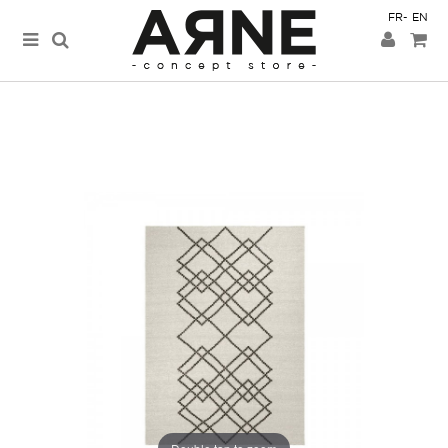
FR
EN