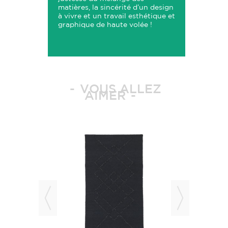
matières, la sincérité d’un design
à vivre et un travail esthétique et
graphique de haute volée !
VOUS ALLEZ
AIMER