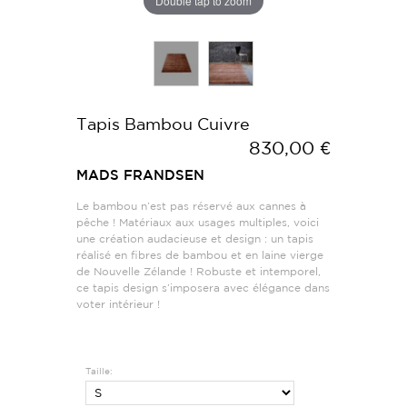
Double tap to zoom
Tapis Bambou Cuivre
830,00 €
MADS FRANDSEN
Le bambou n’est pas réservé aux cannes à
pêche ! Matériaux aux usages multiples, voici
une création audacieuse et design : un tapis
réalisé en fibres de bambou et en laine vierge
de Nouvelle Zélande ! Robuste et intemporel,
ce tapis design s’imposera avec élégance dans
voter intérieur !
Taille: