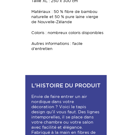
Taille XL : 250 x 300 cm
Matériaux : 50 % fibre de bambou
naturelle et 50 % pure laine vierge
de Nouvelle-Zélande
Coloris : nombreux coloris disponibles
Autres informations : facile
d’entretien
L'HISTOIRE DU PRODUIT
Envie de faire entrer un air
nordique dans votre
décoration ? Voici le tapis
design qu’il vous faut. Des lignes
intemporelles, il se place dans
votre chambre ou votre salon
avec facilité et élégance.
Fabriqué à la main en fibres de