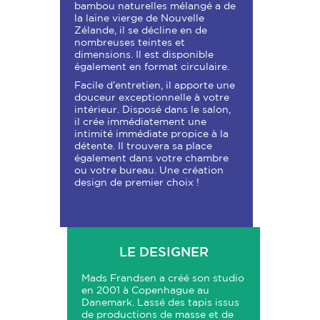
bambou naturelles mélangé a de
la laine vierge de Nouvelle
Zélande, il se décline en de
nombreuses teintes et
dimensions. Il est disponible
également en format circulaire.
Facile d’entretien, il apporte une
douceur exceptionnelle à votre
intérieur. Disposé dans le salon,
il crée immédiatement une
intimité immédiate propice à la
détente. Il trouvera sa place
également dans votre chambre
ou votre bureau. Une création
design de premier choix !
LE DESIGNER
Mads Frandsen a créé son studio
en 2001 à Copenhague au
Danemark. Lassé des tapis issus
de productions de masse et de