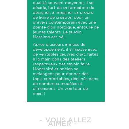
qualité souvent moyenne, il se
décide, fort de sa formation de
designer, à imaginer sa propre
de ligne de création pour un
univers contemporain avec une
pointe d’air nordique, entouré de
jeunes talents. Le studio
Massimo est né !
Apres plusieurs années de
développement, il s’impose avec
de véritables œuvres d’art, faites
à la main dans des ateliers
respectueux des savoir-faire.
Modernité et ancien se
mélangent pour donner des
tapis confortables, déclinés dans
de nombreux modèles et
dimensions. Un vrai tour de
main !
VOUS ALLEZ
AIMER