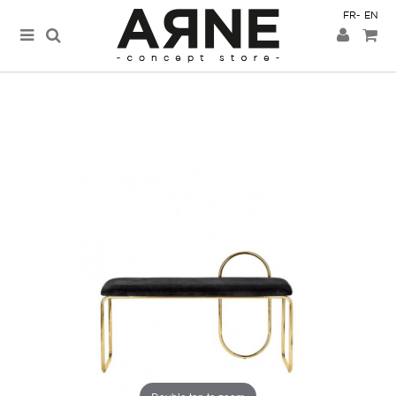
FR
EN