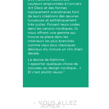
couleurs empruntées à l’univers
Art Déco et des formes
typiquement scandinaves font
de leurs créations des œuvres
luxueuses et esthétiquement
très justes. Puisant leurs codes
dans les canons nordiques, ils
nous offrent une gamme qui
trouve sa place dans les
intérieurs les plus branchés
comme ceux plus classiques
désireux d’y inclure un clin d’œil
décalé.
La devise de Kathrine :
«
apporter quelques chose de
nouveau au design nordique…
»
Et c’est plutôt réussi !
VOUS ALLEZ
AIMER