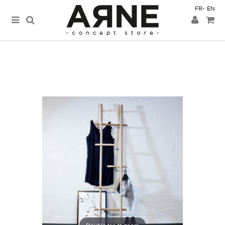
FR
EN