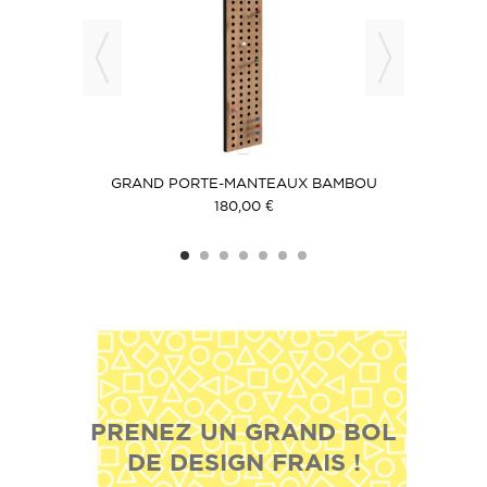
TTE
GRAND PORTE-MANTEAUX BAMBOU
180,00 €
PRENEZ UN GRAND BOL
DE DESIGN FRAIS !