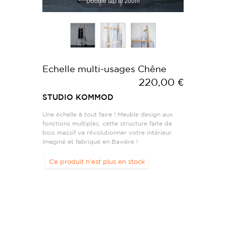
Double tap to zoom
Echelle multi-usages Chêne
220,00 €
STUDIO KOMMOD
Une échelle à tout faire ! Meuble design aux
fonctions multiples, cette structure faite de
bois massif va révolutionner votre intérieur.
Imaginé et fabriqué en Bavière !
Ce produit n'est plus en stock