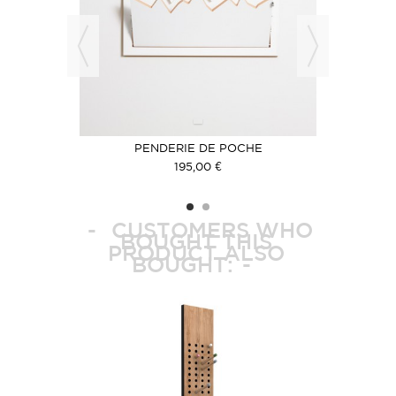
MBES
PENDERIE DE POCHE
CON
195,00 €
CUSTOMERS WHO
BOUGHT THIS
PRODUCT ALSO
BOUGHT: