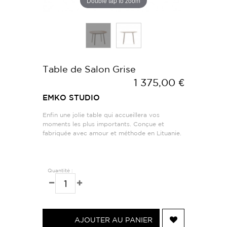
Double tap to zoom
Table de Salon Grise
1 375,00 €
EMKO STUDIO
Enfin une jolie table qui accueillera vos
moments les plus importants. Conçue et
fabriquée avec amour et méthode en Lituanie.
Quantité :
AJOUTER AU PANIER