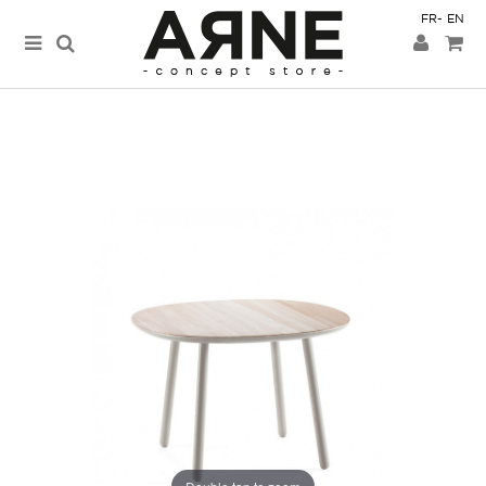
FR
EN