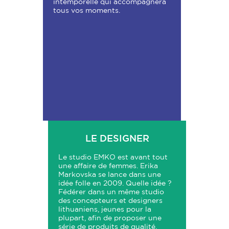
intemporelle qui accompagnera
tous vos moments.
LE DESIGNER
Le studio EMKO est avant tout
une affaire de femmes. Erika
Markovska se lance dans une
idée folle en 2009. Quelle idée ?
Fédérer dans un même studio
des concepteurs et designers
lithuaniens, jeunes pour la
plupart, afin de proposer une
série de produits de qualité,