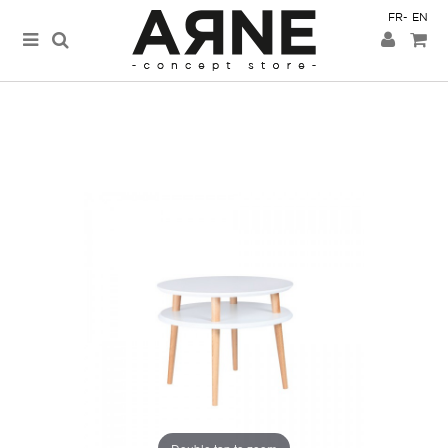
FR
EN