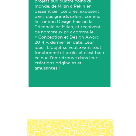
projets aux quatre coins du
monde, de Milan à Pekin en
passant par Londres, exposent
dans des grands salons comme
la London Design Fair ou la
Triennale de Milan, et reçoivent
de nombreux prix comme le
«
Conception et Design Award
2014
», dernier en date. Leur
idée : L’objet se veut avant tout
fonctionnel et drôle, et c’est bien
ce que l’on retrouve dans leurs
créations originales et
amusantes !