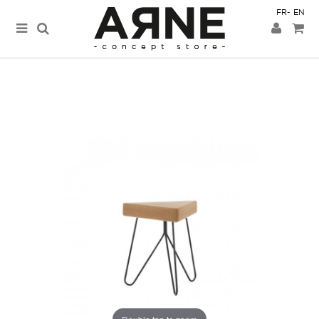
FR
EN