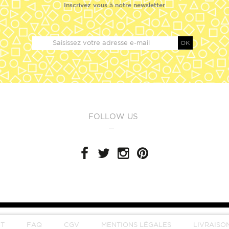
Inscrivez vous à notre newsletter
OK
FOLLOW US
T
FAQ
CGV
MENTIONS LÉGALES
LIVRAISO