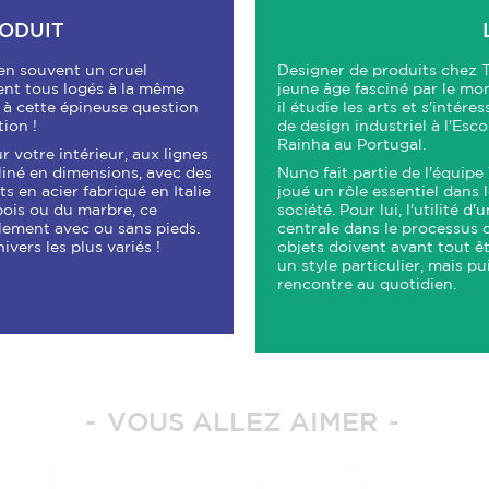
RODUIT
en souvent un cruel
Designer de produits chez
nt tous logés à la même
jeune âge fasciné par le mo
e à cette épineuse question
il étudie les arts et s'intére
ion !
de design industriel à l'Esc
Rainha au Portugal.
 votre intérieur, aux lignes
liné en dimensions, avec des
Nuno fait partie de l'équipe
ts en acier fabriqué en Italie
joué un rôle essentiel dans
bois ou du marbre, ce
société. Pour lui, l'utilité 
lement avec ou sans pieds.
centrale dans le processus d
ivers les plus variés !
objets doivent avant tout êt
un style particulier, mais pu
rencontre au quotidien.
VOUS ALLEZ AIMER