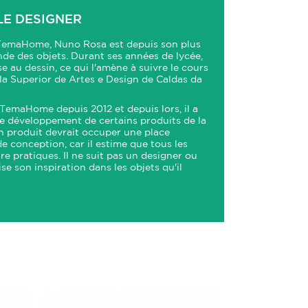
LE DESIGNER
 TemaHome, Nuno Rosa est depuis son plus
nde des objets. Durant ses années de lycée,
sse au dessin, ce qui l'amène à suivre le cours
ola Superior de Artes e Design de Caldas da
 TemaHome depuis 2012 et depuis lors, il a
 le développement de certains produits de la
d'un produit devrait occuper une place
e conception, car il estime que tous les
re pratiques. Il ne suit pas un designer ou
ise son inspiration dans les objets qu'il