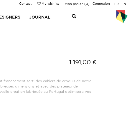
Contact
My wishlist
Connexion
Mon panier
0
FR
EN
ESIGNERS
JOURNAL
1 191,00 €
 franchement sorti des cahiers de croquis de notre
mbreuses dimensions et avec des plateaux de
uvelle création fabriquée au Portugal optimisera vos