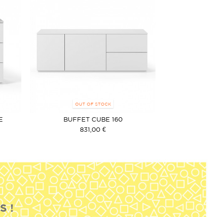
OUT OF STOCK
E
BUFFET CUBE 160
831,00 €
S !