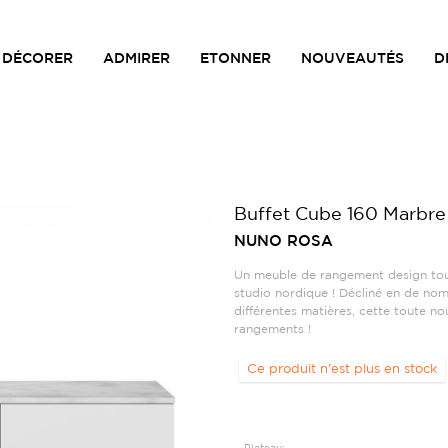
DÉCORER
ADMIRER
ETONNER
NOUVEAUTÉS
D
Buffet Cube 160 Marbre
NUNO ROSA
Un meuble de rangement design tout
studio nordique ! Décliné en de no
différentes matières, cette toute no
rangements !
Ce produit n'est plus en stock
Plateau: