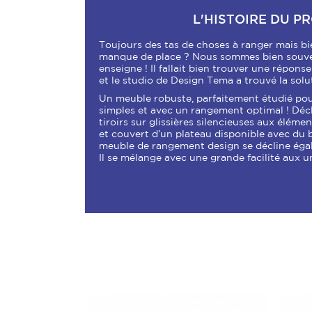
L'HISTOIRE DU P
Toujours des tas de choses à ranger mais bi
manque de place ? Nous sommes bien souve
enseigne ! Il fallait bien trouver une répons
et le studio de Design Tema a trouvé la solut
Un meuble robuste, parfaitement étudié pour
simples et avec un rangement optimal ! Déc
tiroirs sur glissières silencieuses aux élémen
et couvert d’un plateau disponible avec du 
meuble de rangement design se décline éga
Il se mélange avec une grande facilité aux un