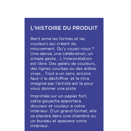
L'HISTOIRE DU PRODUIT
Berit aime les formes et les
couleurs qui créent du
mouvement. Qu’y voyez-vous ?
Une danse, une célébration, un
simple geste… L’interprétation
est libre. Des galets de couleurs,
des lignes courbes ou des arêtes
vives… Tout a un sens, encore
faut-il le déchiffrer, et le titre
imaginé par l’artiste est là pour
vous donner une piste.
Imprimée sur un papier fort,
cette gouache apportera
douceur et couleur a votre
intérieur. D’un grand format, elle
se placera dans une chambre ou
un bureau et apaisera votre
intérieur.