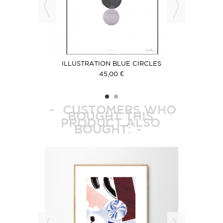
BSTRAIT
ILLUSTRATION BLUE CIRCLES
ILLUST
45,00 €
CUSTOMERS WHO
BOUGHT THIS
PRODUCT ALSO
BOUGHT: