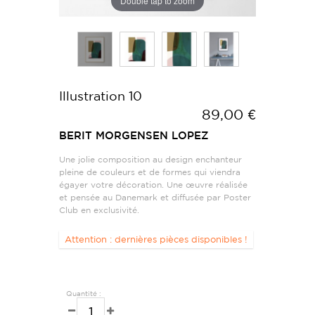
Double tap to zoom
Illustration 10
89,00 €
BERIT MORGENSEN LOPEZ
Une jolie composition au design enchanteur
pleine de couleurs et de formes qui viendra
égayer votre décoration. Une œuvre réalisée
et pensée au Danemark et diffusée par Poster
Club en exclusivité.
Attention : dernières pièces disponibles !
Quantité :