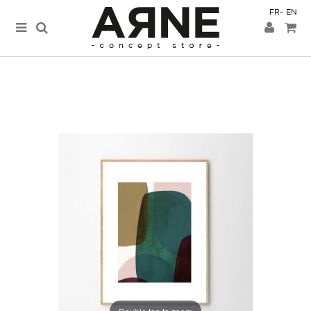
FR
EN