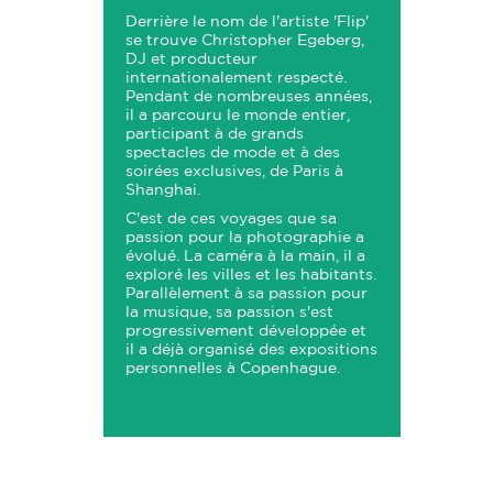
Derrière le nom de l'artiste 'Flip'
se trouve Christopher Egeberg,
DJ et producteur
internationalement respecté.
Pendant de nombreuses années,
il a parcouru le monde entier,
participant à de grands
spectacles de mode et à des
soirées exclusives, de Paris à
Shanghai.
C'est de ces voyages que sa
passion pour la photographie a
évolué. La caméra à la main, il a
exploré les villes et les habitants.
Parallèlement à sa passion pour
la musique, sa passion s'est
progressivement développée et
il a déjà organisé des expositions
personnelles à Copenhague.