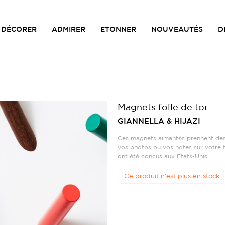
DÉCORER
ADMIRER
ETONNER
NOUVEAUTÉS
D
Magnets folle de toi
GIANNELLA & HIJAZI
Ces magnets aimantés prennent des 
vos photos ou vos notes sur votre fr
ont été conçus aux Etats-Unis.
Ce produit n'est plus en stock