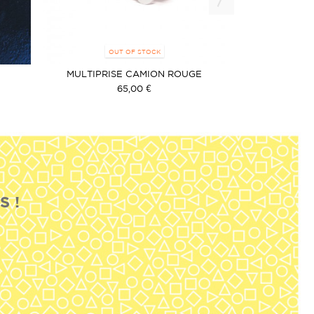
OUT OF STOCK
MULTIPRISE CAMION ROUGE
ASSIE
65,00 €
S !