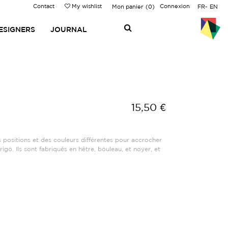
Contact
My wishlist
Connexion
Mon panier
0
FR
EN
ESIGNERS
JOURNAL
15,50 €
positions et des couleurs différentes pour accrocher
igo. Ils sont fabriqués en hêtre, bouleau, et noyer, et