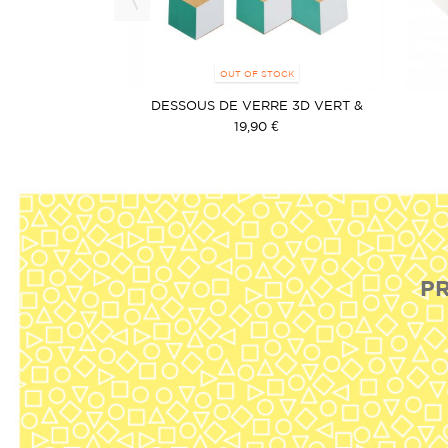
OUT OF STOCK
E CUIVRE
DESSOUS DE VERRE 3D VERT &
BLANC
€
19,90 €
PR