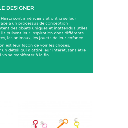
LE DESIGNER
ijazi sont américains et ont crée leur
Grâce à un processus de conception
entent des objets uniques et inattendus utiles
. Ils puisent leur inspiration dans différents
tes, les animaux, les jouets de leur enfance.
on est leur façon de voir les choses,
un détail qui a attiré leur intérêt, sans être
 va se manifester à la fin.