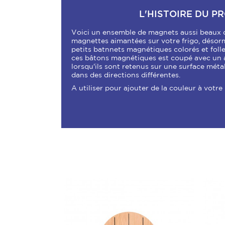
L'HISTOIRE DU P
Voici un ensemble de magnets aussi beaux qu'
magnettes aimantées sur votre frigo, désor
petits batnnets magnétiques colorés et fol
ces bâtons magnétiques est coupé avec un a
lorsqu'ils sont retenus sur une surface métal
dans des directions différentes.
A utiliser pour ajouter de la couleur à votre 