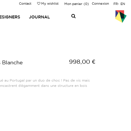
Contact
My wishlist
Connexion
Mon panier
0
FR
EN
ESIGNERS
JOURNAL
998,00 €
s Blanche
ué au Portugal par un duo de choc ! Pas de vis mais
’encastrent élégamment dans une structure en bois