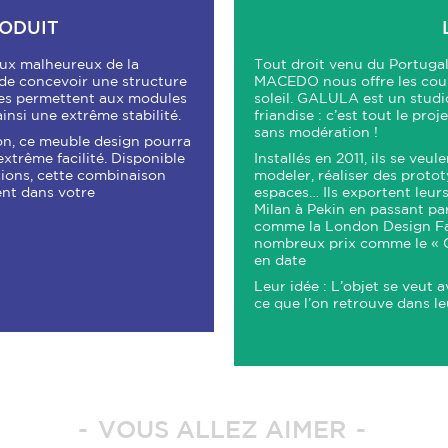
RODUIT
aux malheureux de la
Tout droit venu du Portuga
t de concevoir une structure
MACEDO nous offre les coul
hes permettent aux modules
soleil. GALULA est un studi
ainsi une extrême stabilité.
friandise : c’est tout le pro
sans modération !
sion, ce meuble design pourra
extrême facilité. Disponible
Installés en 2011, ils se veul
sions, cette combinaison
modeler, réaliser des protot
ent dans votre
espaces… Ils exportent leur
Milan à Pekin en passant pa
comme la London Design Fair
nombreux prix comme le « C
en date
Leur idée : L’objet se veut a
ce que l’on retrouve dans le
VOUS ALLEZ AIMER