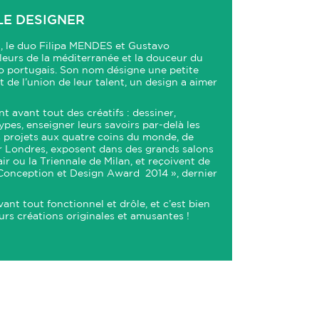
LE DESIGNER
l, le duo Filipa MENDES et Gustavo
eurs de la méditerranée et la douceur du
o portugais. Son nom désigne une petite
jet de l’union de leur talent, un design a aimer
ent avant tout des créatifs : dessiner,
ypes, enseigner leurs savoirs par-delà les
s projets aux quatre coins du monde, de
r Londres, exposent dans des grands salons
 ou la Triennale de Milan, et reçoivent de
onception et Design Award 2014 », dernier
vant tout fonctionnel et drôle, et c’est bien
urs créations originales et amusantes !