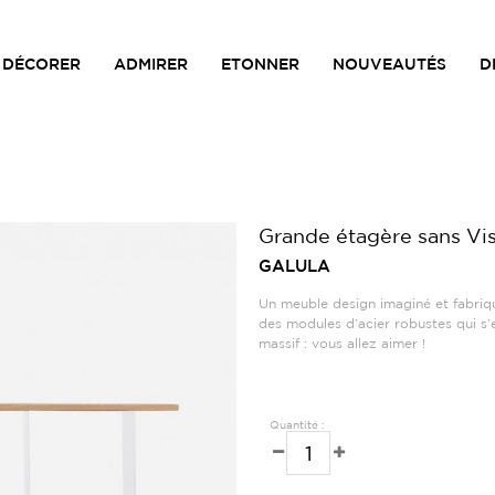
DÉCORER
ADMIRER
ETONNER
NOUVEAUTÉS
D
Grande étagère sans Vi
GALULA
Un meuble design imaginé et fabriq
des modules d’acier robustes qui s
massif : vous allez aimer !
Quantité :