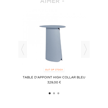
AIMER
OUT OF STOCK
LANC
TABLE D'APPOINT HIGH COLLAR BLEU
TABLE-T
329,00 €