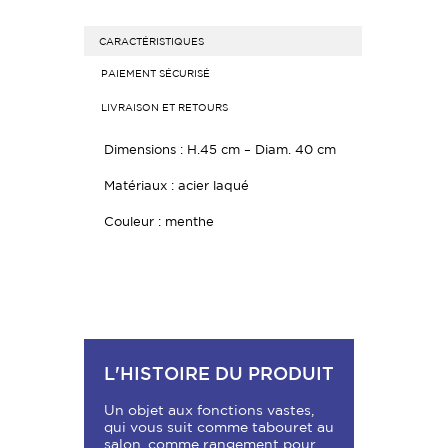
CARACTÉRISTIQUES
PAIEMENT SÉCURISÉ
LIVRAISON ET RETOURS
Dimensions : H.45 cm – Diam. 40 cm
Matériaux : acier laqué
Couleur : menthe
L'HISTOIRE DU PRODUIT
Un objet aux fonctions vastes,
qui vous suit comme tabouret au
salon, comme rangement pour