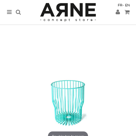
FR
EN