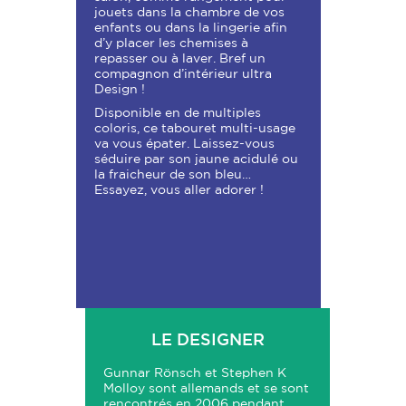
jouets dans la chambre de vos
enfants ou dans la lingerie afin
d’y placer les chemises à
repasser ou à laver. Bref un
compagnon d’intérieur ultra
Design !
Disponible en de multiples
coloris, ce tabouret multi-usage
va vous épater. Laissez-vous
séduire par son jaune acidulé ou
la fraicheur de son bleu…
Essayez, vous aller adorer !
LE DESIGNER
Gunnar Rönsch et Stephen K
Molloy sont allemands et se sont
rencontrés en 2006 pendant