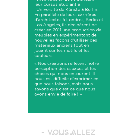
leur cursus étudiant à
l'Université de Künste à Berlin.
En parallèle de leurs carrières
d’architectes à Londres, Berlin et
Los Angeles, ils décidèrent de
créer en 2011 une production de
meubles en expérimentant de
nouvelles façons d'utiliser des
matériaux anciens tout en
jouant sur les motifs et les
couleurs.
«
Nos créations reflètent notre
perception des espaces et les
choses qui nous entourent. Il
nous est difficile d’exprimer ce
que nous faisons, mais nous
savons que c’est ce que nous
avons envie de faire !
»
VOUS ALLEZ