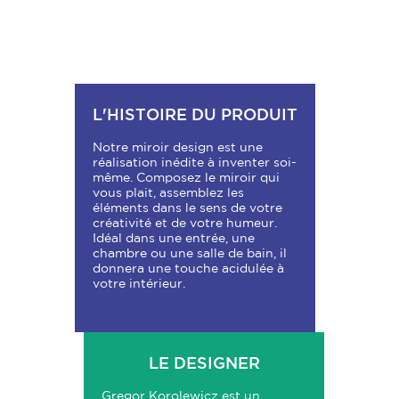
L'HISTOIRE DU PRODUIT
Notre miroir design est une
réalisation inédite à inventer soi-
même. Composez le miroir qui
vous plait, assemblez les
éléments dans le sens de votre
créativité et de votre humeur.
Idéal dans une entrée, une
chambre ou une salle de bain, il
donnera une touche acidulée à
votre intérieur.
LE DESIGNER
Gregor Korolewicz est un