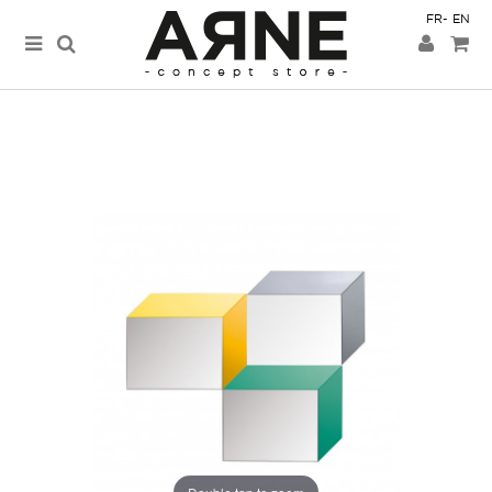
FR
EN