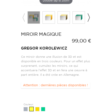
Double tap to zoom
MIROIR MAGIQUE
99,00 €
GREGOR KOROLEWICZ
Ce miroir donne une illusion de 3D et est
disponible en trois couleurs. Pour un effet plus
surprenant, cumulez les miroirs, ce qui
accentuera l'effet 3D et en fera une oeuvre à
part entière. Il a été crée en Allemagne.
Attention : dernières pièces disponibles !
Couleur: