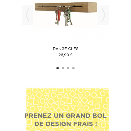
CHE
RANGE CLÉS
26,90 €
PRENEZ UN GRAND BOL
DE DESIGN FRAIS !