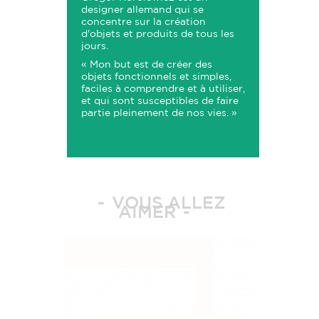
designer allemand qui se
concentre sur la création
d'objets et produits de tous les
jours.
« Mon but est de créer des
objets fonctionnels et simples,
faciles à comprendre et à utiliser,
et qui sont susceptibles de faire
partie pleinement de nos vies. »
VOUS ALLEZ
AIMER