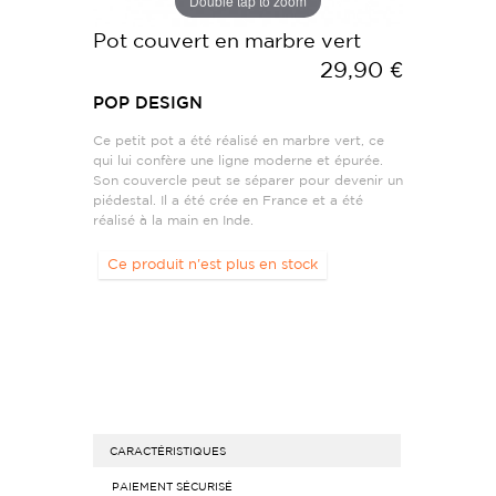
Double tap to zoom
Pot couvert en marbre vert
29,90 €
POP DESIGN
Ce petit pot a été réalisé en marbre vert, ce
qui lui confère une ligne moderne et épurée.
Son couvercle peut se séparer pour devenir un
piédestal. Il a été crée en France et a été
réalisé à la main en Inde.
Ce produit n'est plus en stock
CARACTÉRISTIQUES
PAIEMENT SÉCURISÉ