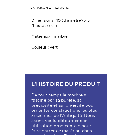
LIVRAISON ET RETOURS
Dimensions :
10 (diamètre) x 5
(hauteur) cm
Matériaux : marbre
Couleur : vert
L'HISTOIRE DU PRODUIT
De tout temps le marbre a
fasciné par sa pureté, sa
préciosité et sa longévité pour
orner les constructions les plus
anciennes de l’Antiquité. Nous
avons voulu détourner son
utilisation ornementale pour
faire entrer ce matériau dans