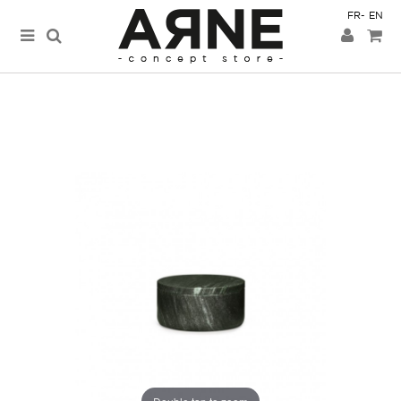
FR
EN