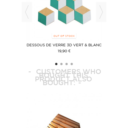
OUT OF STOCK
 DOT
DESSOUS DE VERRE 3D VERT & BLANC
POT
19,90 €
CUSTOMERS WHO
BOUGHT THIS
PRODUCT ALSO
BOUGHT: