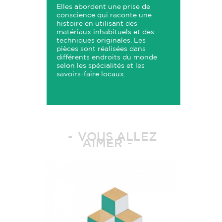
Elles abordent une prise de
conscience qui raconte une
histoire en utilisant des
matériaux inhabituels et des
techniques originales. Les
pièces sont réalisées dans
différents endroits du monde
selon les spécialités et les
savoirs-faire locaux.
VOUS ALLEZ
AIMER