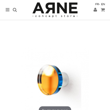
FR
EN