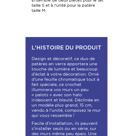
Ensemble de deux pièces pour le set
taille S et à l'unité pour la patére
taille M.
L'HISTOIRE DU PRODUIT
Design et décoratif, ce duo de
patères en verre apportera une
touche de lumière et beaucoup
d’éclat à votre décoration. Orné
d’une feuille chromatique tout à
fait spéciale, ce crochet
illuminera vos murs un peu
« palots » avec son halo
iridescent et bleuté. Déclinée en
un modéle plus grand, 15 cm,
vendu à l'unité, composez le mur
qui vous ressemble !
Facile d’installation, ils peuvent
s’installer seuls ou en série, sur
des murs même peu épais. Une