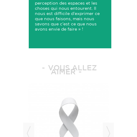
perception des espaces et les
choses qui nous entourent. Il
nous est difficile d’exprimer ce
que nous faisons, mais nous
savons que c’est ce que nous
avons envie de faire » !
VOUS ALLEZ
AIMER