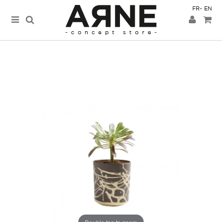
FR
EN