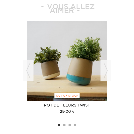
VOUS ALLEZ
AIMER
OUT OF STOCK
ES
POT DE FLEURS TWIST
S
29,00 €