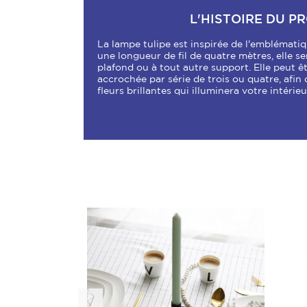
L'HISTOIRE DU P
La lampe tulipe est inspirée de l'emblématiq
une longueur de fil de quatre mètres, elle s
plafond ou à tout autre support. Elle peut 
accrochée par série de trois ou quatre, afi
fleurs brillantes qui illuminera votre intérieu