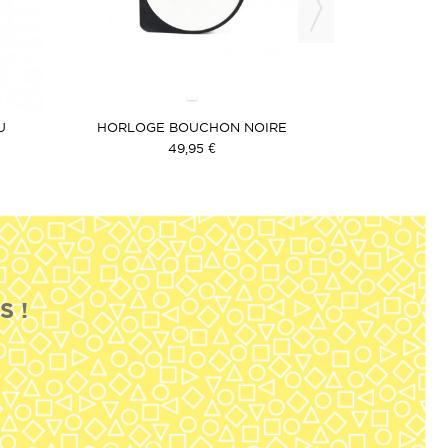
OU
U
HORLOGE BOUCHON NOIRE
GRAND M
49,95 €
S !