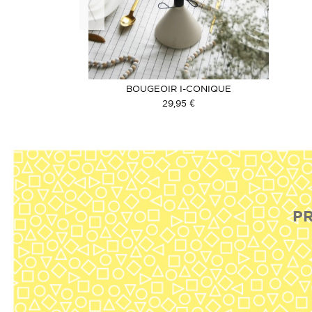
OCK
 À POSER
BOUGEOIR I-CONIQUE
€
29,95 €
PR