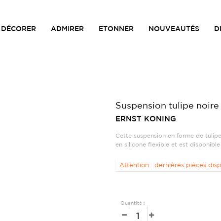
DÉCORER
ADMIRER
ETONNER
NOUVEAUTÉS
D
Suspension tulipe noire
ERNST KONING
Cette suspension en forme de tulipe
en silicone flexible et est disponible
Attention : dernières pièces disp
Quantité :