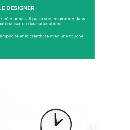
LE DESIGNER
 néerlandais. Il puise son inspiration dans
matérialiser en des conceptions
implicité et la créativité avec une touche