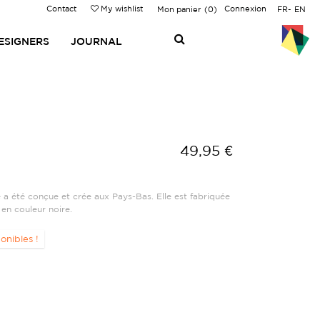
Contact
My wishlist
Connexion
Mon panier
0
FR
EN
ESIGNERS
JOURNAL
49,95 €
 a été conçue et crée aux Pays-Bas. Elle est fabriquée
 en couleur noire.
onibles !