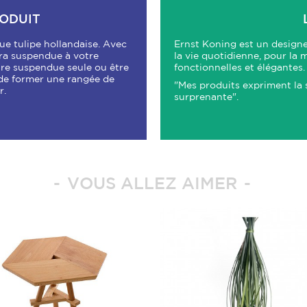
RODUIT
ue tulipe hollandaise. Avec
Ernst Koning est un designer
era suspendue à votre
la vie quotidienne, pour la 
être suspendue seule ou être
fonctionnelles et élégantes.
n de former une rangée de
"
Mes produits expriment la s
r.
surprenante".
VOUS ALLEZ AIMER