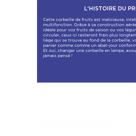
L'HISTOIRE DU P
Cette corbeille de fruits est malicieuse, inte
multifonction. Grâce à sa construction aérée
idéale pour vos fruits de saison ou vos légu
circuler, ceux-ci resteront frais plus longt
liège qui se trouve au fond de la corbeille, v
panier comme comme un abat-jour conform
Et oui, changer une corbeille en lampe, avo
jamais pensé !