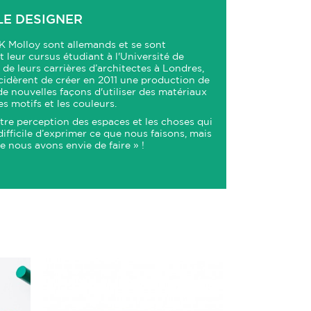
LE DESIGNER
 Molloy sont allemands et se sont
leur cursus étudiant à l'Université de
 de leurs carrières d’architectes à Londres,
écidèrent de créer en 2011 une production de
 nouvelles façons d'utiliser des matériaux
es motifs et les couleurs.
otre perception des espaces et les choses qui
difficile d’exprimer ce que nous faisons, mais
e nous avons envie de faire » !