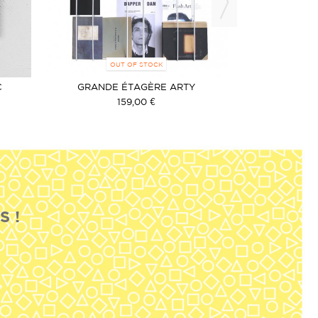
OUT OF STOCK
OU
C
GRANDE ÉTAGÈRE ARTY
PORTE-R
159,00 €
1
S !