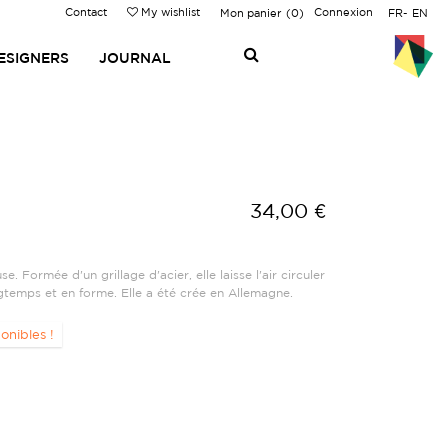
Contact
My wishlist
Connexion
Mon panier
0
FR
EN
ESIGNERS
JOURNAL
34,00 €
se. Formée d'un grillage d'acier, elle laisse l'air circuler
ngtemps et en forme. Elle a été crée en Allemagne.
onibles !