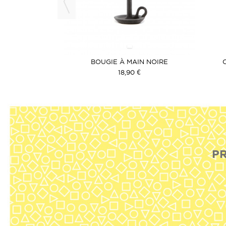
OCK
S GATSBY
BOUGIE À MAIN NOIRE
 €
18,90 €
PR