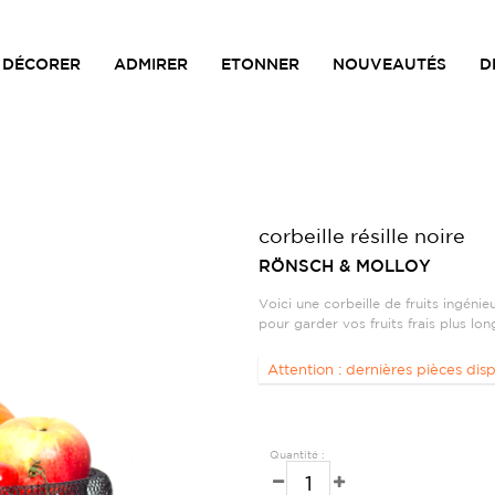
DÉCORER
ADMIRER
ETONNER
NOUVEAUTÉS
D
corbeille résille noire
RÖNSCH & MOLLOY
Voici une corbeille de fruits ingénieu
pour garder vos fruits frais plus lo
Attention : dernières pièces disp
Quantité :