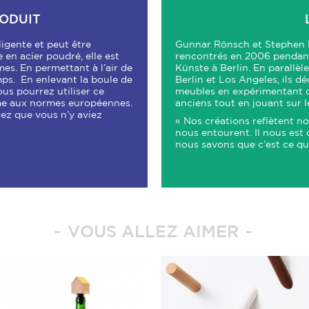
RODUIT
lligente et peut être
Gunnar Rönsch et Stephen K
 en acier poudré, elle est
rencontrés en 2006 pendant 
mes. En permettant à l’air de
Künste à Berlin. En parallèle
emps. En enlevant la boule de
Berlin et Los Angeles, ils d
ous pourrez utiliser ce
meubles en expérimentant de
e aux normes européennes.
anciens tout en jouant sur l
uez que vous n’y aviez
« Nos créations reflètent n
nous entourent. Il nous est 
nous savons que c’est ce qu
VOUS ALLEZ AIMER