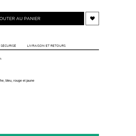
OUTER AU PANIER
 SÉCURISÉ
LIVRAISON ET RETOURS
m
he, bleu, rouge et jaune