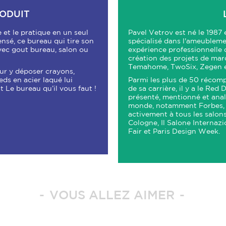
RODUIT
e et le pratique en un seul
Pavel Vetrov est né le 1987 
ensé, ce bureau qui tire son
spécialisé dans l'ameublemen
vec gout bureau, salon ou
expérience professionnelle d
création des projets de ma
Temahome, TwoSix, Zegen et
our y déposer crayons,
eds en acier laqué lui
Parmi les plus de 50 récomp
t Le bureau qu’il vous faut !
de sa carrière, il y a le Red
présenté, mentionné et ana
monde, notamment Forbes, El
activement à tous les salon
Cologne, Il Salone Internaz
Fair et Paris Design Week.
VOUS ALLEZ AIMER