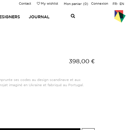
Contact
My wishlist
Connexion
Mon panier
0
FR
EN
ESIGNERS
JOURNAL
398,00 €
mprunte ses codes au design scandinave et aux
ojet imaginé en Ukraine et fabriqué au Portugal.