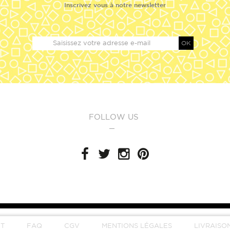
Inscrivez vous à notre newsletter
OK
FOLLOW US
T
FAQ
CGV
MENTIONS LÉGALES
LIVRAISO