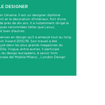
LE DESIGNER
en Ukraine. Il est un designer diplômé
t et la décoration d'intérieur, fort d'une
e près de dix ans. Il a notamment dirigé la
rques renommées telles que Lexus,
 bien d'autres.
enses en design qu'il a amassé tout au long
 Dot Award 2015/16. Son travail a été
lysé dans les plus grands magazines du
le, Vogue, entre autres. Il participe
s du design européens, à savoir Imm
ionale del Mobile Milano. , London Design