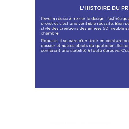
L'HISTOIRE DU P
Pavel a réussi à marier le design, l’esthétiqu
projet et c’est une véritable réussite. Bien p
style des créations des années 50 meuble a
chambre.
Robuste, il se pare d’un tiroir en ceinture p
dossier et autres objets du quotidien. Ses pi
confèrent une stabilité à toute épreuve. C’es