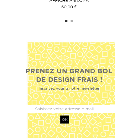
REAM
AFFICHE ARIZONA
AFF
60,00 €
PRENEZ UN GRAND BOL
DE DESIGN FRAIS !
Inscrivez vous à notre newsletter
OK