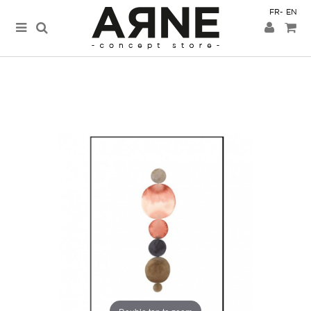
FR
EN