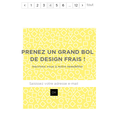
Afficher tout
1
2
3
4
5
6
...
12
PRENEZ UN GRAND BOL
DE DESIGN FRAIS !
Inscrivez vous à notre newsletter
OK