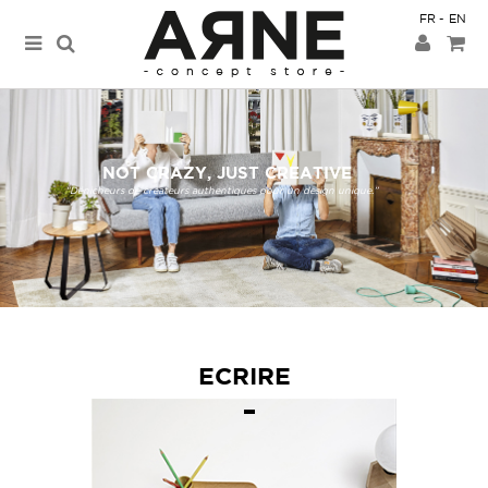
FR
EN
NOT CRAZY, JUST CREATIVE
“Dénicheurs de créateurs authentiques pour un design unique.”
ECRIRE