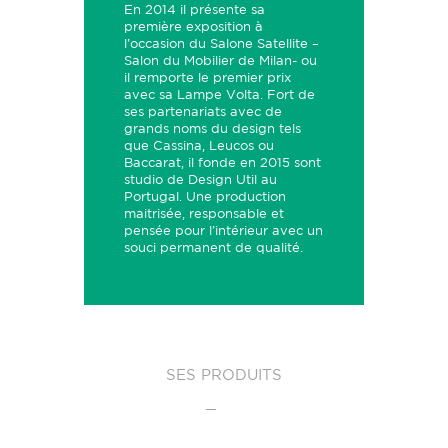
En 2014 il présente sa
première exposition à
l’occasion du Salone Satellite –
Salon du Mobilier de Milan- ou
il remporte le premier prix
avec sa Lampe Volta. Fort de
ses partenariats avec de
grands noms du design tels
que Cassina, Leucos ou
Baccarat, il fonde en 2015 sont
studio de Design Util au
Portugal. Une production
maitrisée, responsable et
pensée pour l’intérieur avec un
souci permanent de qualité.
SES PRODUITS