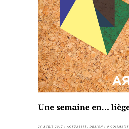
Une semaine en… lièg
25 AVRIL 2017
/
ACTUALITÉ
,
DESIGN
/
0 COMMENT