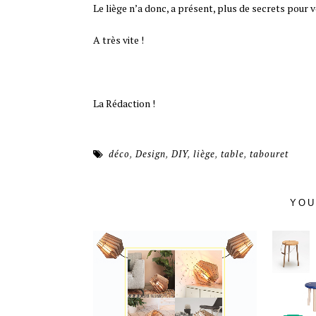
Le liège n’a donc, a présent, plus de secrets pour v
A très vite !
La Rédaction !
déco
,
Design
,
DIY
,
liège
,
table
,
tabouret
YOU