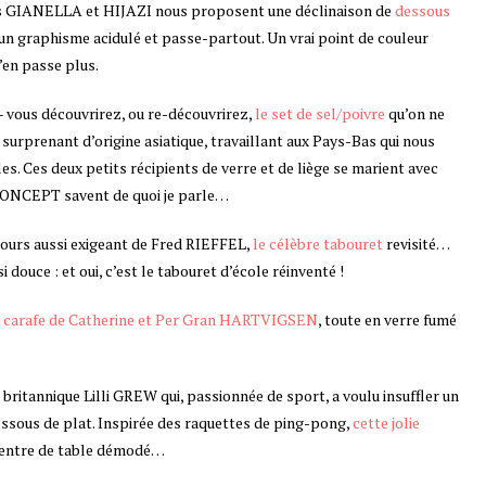
ins GIANELLA et HIJAZI nous proposent une déclinaison de
dessous
’un graphisme acidulé et passe-partout. Un vrai point de couleur
’en passe plus.
– vous découvrirez, ou re-découvrirez,
le set de sel/poivre
qu’on ne
surprenant d’origine asiatique, travaillant aux Pays-Bas qui nous
les. Ces deux petits récipients de verre et de liège se marient avec
CONCEPT savent de quoi je parle…
jours aussi exigeant de Fred RIEFFEL,
le célèbre tabouret
revisité…
 douce : et oui, c’est le tabouret d’école réinventé !
carafe de Catherine et Per Gran HARTVIGSEN
, toute en verre fumé
e britannique Lilli GREW qui, passionnée de sport, a voulu insuffler un
dessous de plat. Inspirée des raquettes de ping-pong,
cette jolie
centre de table démodé…